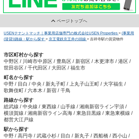
ページトップへ
USENテナントマッチ｜事業用店舗専門の株式会社USEN Properties
>
(事業用
(賃貸))路線・駅から探す
>
京王電鉄京王井の頭線
>
吉祥寺駅の賃貸物件
市区町村から探す
中野区
/
川崎市中原区
/
豊島区
/
新宿区
/
木更津市
/
港区
/
世田谷区
/
千代田区
/
大田区
/
福生市
町名から探す
中野
/
目白
/
中央
/
新丸子町
/
上丸子山王町
/
大字福生
/
歌舞伎町
/
六本木
/
新宿
/
千鳥
路線から探す
総武線
/
中央線
/
東西線
/
山手線
/
湘南新宿ライン宇須
/
横須賀線
/
湘南新宿ライン高海
/
東急目黒線
/
東急東横線
/
都営大江戸線
駅から探す
中野
/
高円寺
/
武蔵小杉
/
目白
/
新丸子
/
西船橋
/
西小山
/