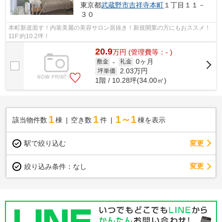
東京都
武蔵野市
吉祥寺本町
１丁目１１－
３０
本町新道面す！内装美麗の美容サロン居抜き！新規開業の方にもおススメ！
11F:約10.2坪！
20.9
万
円
(管理費等：- )
0ヶ月
敷金
-
礼金
2.03
万円
坪単価
1階 / 10.28坪(34.00㎡)
1
1
1～1
該当物件数
棟
空き数
件
棟を表示
駅で絞り込む
変更
変更
絞り込み条件：
なし