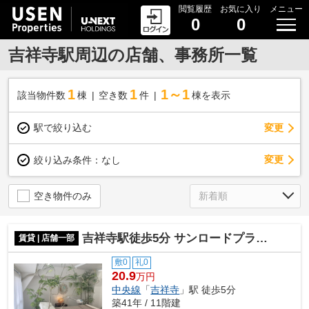
閲覧履歴
お気に入り
メニュー
0
0
吉祥寺駅周辺の店舗、事務所一覧
1
1
1～1
該当物件数
棟
空き数
件
棟を表示
駅で絞り込む
変更
変更
絞り込み条件：
なし
空き物件のみ
吉祥寺駅徒歩5分 サンロードプラザダイアパレス吉祥寺 11階 10.28坪 美容サロン居抜き
賃貸 | 店舗一部
敷0
礼0
20.9
万円
中央線
「
吉祥寺
」駅 徒歩5分
築41年 / 11階建