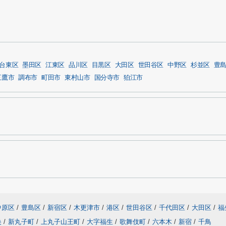
台東区
墨田区
江東区
品川区
目黒区
大田区
世田谷区
中野区
杉並区
豊
三鷹市
調布市
町田市
東村山市
国分寺市
狛江市
中原区
/
豊島区
/
新宿区
/
木更津市
/
港区
/
世田谷区
/
千代田区
/
大田区
/
福
央
/
新丸子町
/
上丸子山王町
/
大字福生
/
歌舞伎町
/
六本木
/
新宿
/
千鳥