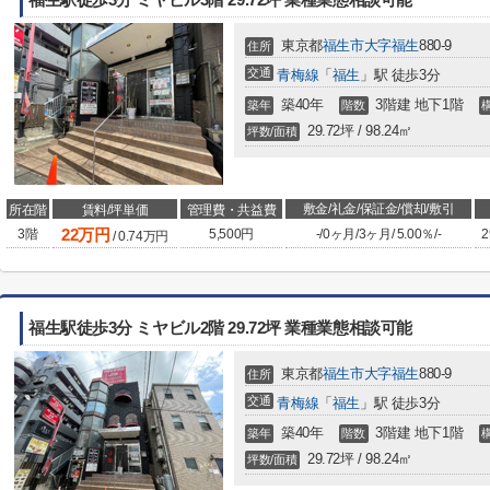
福生駅徒歩3分 ミヤビル3階 29.72坪 業種業態相談可能
東京都
福生市
大字福生
880-9
住所
交通
青梅線
「
福生
」駅 徒歩3分
築40年
3階建 地下1階
築年
階数
29.72坪 / 98.24㎡
坪数/面積
敷金/礼金/保証金/償却/敷引
所在階
賃料/坪単価
管理費・共益費
22
万円
3階
5,500円
-
/
0ヶ月
/
3ヶ月
/
5.00％
/
-
2
/
0.74
万円
福生駅徒歩3分 ミヤビル2階 29.72坪 業種業態相談可能
東京都
福生市
大字福生
880-9
住所
交通
青梅線
「
福生
」駅 徒歩3分
築40年
3階建 地下1階
築年
階数
29.72坪 / 98.24㎡
坪数/面積