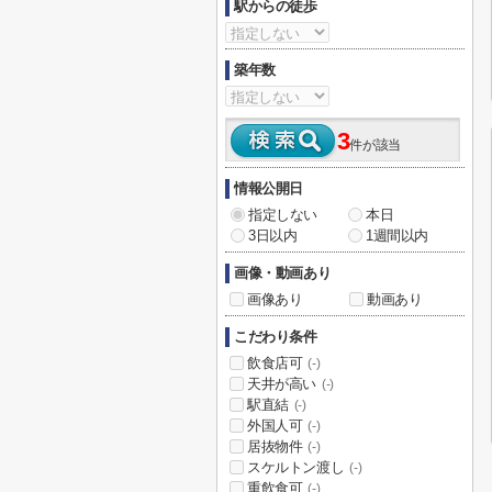
駅からの徒歩
築年数
3
件が該当
情報公開日
指定しない
本日
3日以内
1週間以内
画像・動画あり
画像あり
動画あり
こだわり条件
飲食店可
(-)
天井が高い
(-)
駅直結
(-)
外国人可
(-)
居抜物件
(-)
スケルトン渡し
(-)
重飲食可
(-)