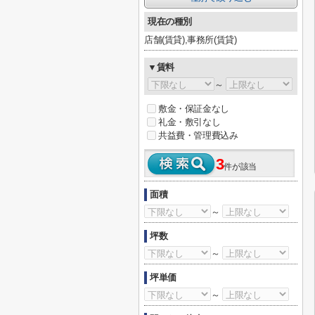
現在の種別
店舗(賃貸),事務所(賃貸)
▼賃料
～
敷金・保証金なし
礼金・敷引なし
共益費・管理費込み
3
件が該当
面積
～
坪数
～
坪単価
～