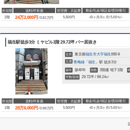
敷金/礼金/保証金/償却/敷引
所在階
賃料/坪単価
管理費・共益費
24
万
2,000
円
2階
5,500円
-
/
0ヶ月
/
3ヶ月
/
5.00％
/
-
/
0.81
万円
福生駅徒歩3分 ミヤビル1階 29.72坪 バー居抜き
東京都
福生市
大字福生
880-9
住所
交通
青梅線
「
福生
」駅 徒歩3分
築40年
3階建 地下1階
築年
階数
29.72坪 / 98.24㎡
坪数/面積
敷金/礼金/保証金/償却/敷引
所在階
賃料/坪単価
管理費・共益費
28
万
6,000
円
1階
5,500円
-
/
0ヶ月
/
3ヶ月
/
5.00％
/
-
/
0.96
万円