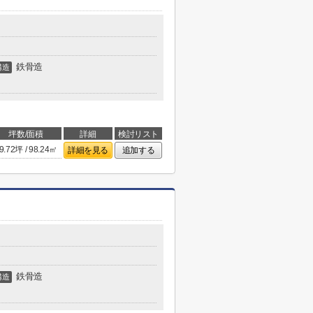
鉄骨造
構造
坪数/面積
詳細
検討リスト
9.72坪 / 98.24㎡
詳細を見る
追加する
鉄骨造
構造