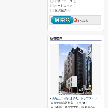
デザイナーズ
(-)
オートロック
(-)
個別空調
(-)
3
件が該当
新着物件
新宿三丁目駅 徒歩4分 トップスハウスビル1階 37.22坪
東京都新宿区新宿３丁目20-8
丸ノ内線「新宿三丁目」駅 徒歩4分