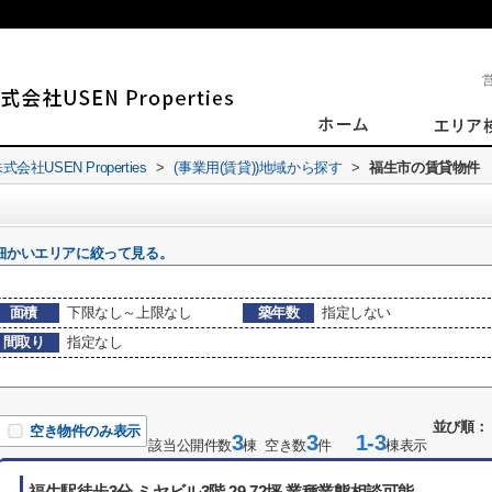
SEN Properties
>
(事業用(賃貸))地域から探す
>
福生市の賃貸物件
細かいエリアに絞って見る。
面積
下限なし～上限なし
築年数
指定しない
間取り
指定なし
並び順：
空き物件のみ表示
3
3
1-3
該当公開件数
棟 空き数
件
棟表示