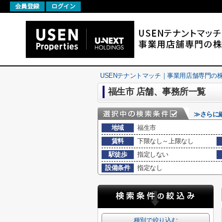
USENテナントマッチ｜事業用店舗専門の株式会社U
福生市 店舗、事務所一覧
≫さらに
地域
福生市
賃料
下限なし～上限なし
駅徒歩
指定しない
設備条件
指定なし
種別で絞り込む