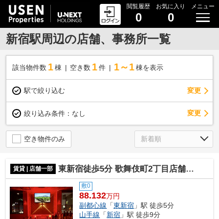
閲覧履歴
お気に入り
メニュー
0
0
新宿駅周辺の店舗、事務所一覧
1
1
1～1
該当物件数
棟
空き数
件
棟を表示
駅で絞り込む
変更
変更
絞り込み条件：
なし
空き物件のみ
東新宿徒歩5分 歌舞伎町2丁目店舗 4階 42.87坪 クラブ居抜き
賃貸 | 店舗一部
敷0
88.132
万円
副都心線
「
東新宿
」駅 徒歩5分
山手線
「
新宿
」駅 徒歩9分