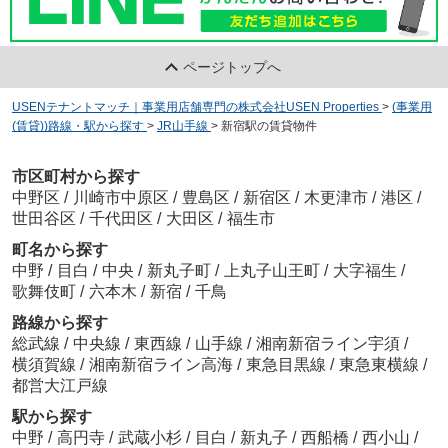
ページトップへ
USENテナントマッチ｜事業用店舗専門の株式会社USEN Properties
>
(事業用
(賃貸))路線・駅から探す
>
JR山手線
>
新宿駅の賃貸物件
市区町村から探す
中野区
/
川崎市中原区
/
豊島区
/
新宿区
/
木更津市
/
港区
/
世田谷区
/
千代田区
/
大田区
/
福生市
町名から探す
中野
/
目白
/
中央
/
新丸子町
/
上丸子山王町
/
大字福生
/
歌舞伎町
/
六本木
/
新宿
/
千鳥
路線から探す
総武線
/
中央線
/
東西線
/
山手線
/
湘南新宿ライン宇須
/
横須賀線
/
湘南新宿ライン高海
/
東急目黒線
/
東急東横線
/
都営大江戸線
駅から探す
中野
/
高円寺
/
武蔵小杉
/
目白
/
新丸子
/
西船橋
/
西小山
/