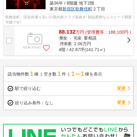
築36年 / 8階建 地下2階
東京都
新宿区
歌舞伎町
２丁目
歌舞伎町、区役所通り沿いの美内装クラブ居抜き! 類似業態ならスピード開業
可能です!
88.132
万
円
(管理費等：188,100円 )
要相談
敷金
-
礼金
2.06
万円
坪単価
4階 / 42.87坪(141.71㎡)
1
1
1～1
該当物件数
棟
空き数
件
棟を表示
駅で絞り込む
変更
変更
絞り込み条件：
なし