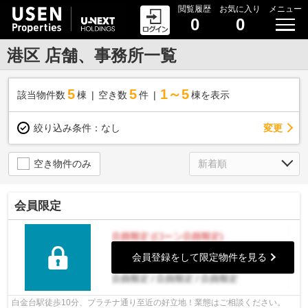
閲覧履歴
お気に入り
メニュー
0
0
港区 店舗、事務所一覧
5
5
1～5
該当物件数
棟
空き数
件
棟を表示
変更
絞り込み条件：
なし
空き物件のみ
会員限定
会員登録をして限定物件を見る
白金台駅徒歩10分、プラチナ通り至近の好立地！業態はご相談ください。