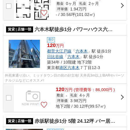
0ヶ月
2ヶ月
敷金
礼金
1.94
万円
坪単価
- / 30.56坪(101.02㎡)
六本木駅徒歩1分 パワーハウス六本木
賃貸 | 店舗一部
敷0
120
万円
都営大江戸線
「
六本木
」駅 徒歩1分
日比谷線
「
六本木
」駅 徒歩1分
築34年 / 10階建 地下2階
東京都
港区
六本木
７丁目12-3
外苑東通り沿い、ミッドタウン目の前の好立地! 天井高3m以上!BARやパーソ
ナルジムなどにオススメ!
120
万
円
(管理費等：86,000円 )
4ヶ月
敷金
-
礼金
3.98
万円
坪単価
地下2階 / 30.12坪(99.57㎡)
赤坂駅徒歩1分 5階 24.12坪 バー居抜き
賃貸 | 店舗一部