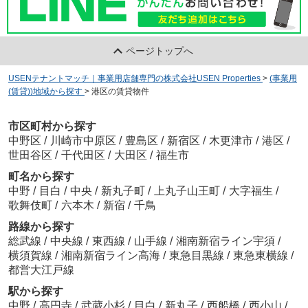
ページトップへ
USENテナントマッチ｜事業用店舗専門の株式会社USEN Properties
>
(事業用
(賃貸))地域から探す
>
港区の賃貸物件
市区町村から探す
中野区
/
川崎市中原区
/
豊島区
/
新宿区
/
木更津市
/
港区
/
世田谷区
/
千代田区
/
大田区
/
福生市
町名から探す
中野
/
目白
/
中央
/
新丸子町
/
上丸子山王町
/
大字福生
/
歌舞伎町
/
六本木
/
新宿
/
千鳥
路線から探す
総武線
/
中央線
/
東西線
/
山手線
/
湘南新宿ライン宇須
/
横須賀線
/
湘南新宿ライン高海
/
東急目黒線
/
東急東横線
/
都営大江戸線
駅から探す
中野
/
高円寺
/
武蔵小杉
/
目白
/
新丸子
/
西船橋
/
西小山
/