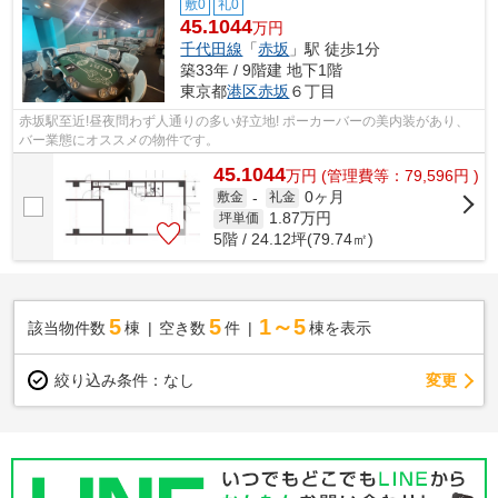
敷0
礼0
45.1044
万円
千代田線
「
赤坂
」駅 徒歩1分
築33年 / 9階建 地下1階
東京都
港区
赤坂
６丁目
赤坂駅至近!昼夜問わず人通りの多い好立地! ポーカーバーの美内装があり、
バー業態にオススメの物件です。
45.1044
万
円
(管理費等：79,596円 )
0ヶ月
敷金
-
礼金
1.87
万円
坪単価
5階 / 24.12坪(79.74㎡)
5
5
1～5
該当物件数
棟
空き数
件
棟を表示
変更
絞り込み条件：
なし