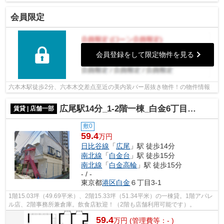
会員限定
会員登録をして限定物件を見る
六本木駅徒歩2分、六本木交差点至近の美内装バー居抜き物件！の物件情報
広尾駅14分_1-2階一棟_白金6丁目戸建て_合計30.56坪_飲食歓迎
賃貸 | 店舗一部
敷0
59.4
万円
日比谷線
「
広尾
」駅 徒歩14分
南北線
「
白金台
」駅 徒歩15分
南北線
「
白金高輪
」駅 徒歩15分
- / -
東京都
港区
白金
６丁目3-1
1階15.03坪（49.69平米）、2階15.33坪（51.34平米）の一棟貸。1階アパレ
ル店、2階事務所兼倉庫。飲食店歓迎！（2階も店舗利用可能です）。
59.4
万
円
(管理費等：- )