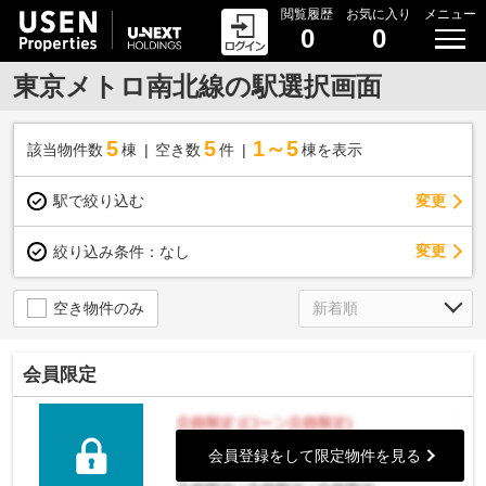
閲覧履歴
お気に入り
メニュー
0
0
東京メトロ南北線の駅選択画面
5
5
1～5
該当物件数
棟
空き数
件
棟を表示
駅で絞り込む
変更
変更
絞り込み条件：
なし
空き物件のみ
会員限定
会員登録をして限定物件を見る