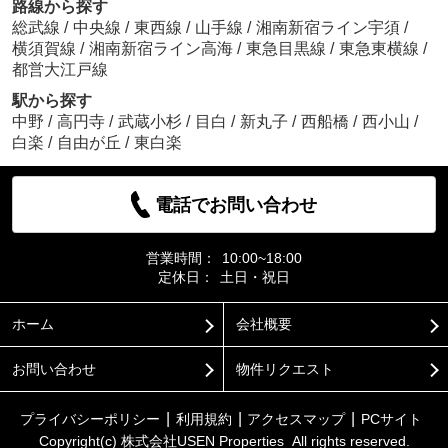
路線から探す
総武線
/
中央線
/
東西線
/
山手線
/
湘南新宿ライン宇須
/
横須賀線
/
湘南新宿ライン高海
/
東急目黒線
/
東急東横線
/
都営大江戸線
駅から探す
中野
/
高円寺
/
武蔵小杉
/
目白
/
新丸子
/
西船橋
/
西小山
/
白楽
/
自由が丘
/
東白楽
電話でお問い合わせ
営業時間：
10:00~18:00
定休日：
土日・祝日
ホーム
会社概要
お問い合わせ
物件リクエスト
プライバシーポリシー
利用規約
アクセスマップ
PCサイト
Copyright(c) 株式会社USEN Properties All rights reserved.