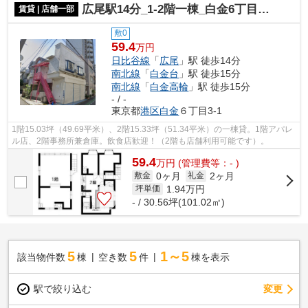
広尾駅14分_1-2階一棟_白金6丁目戸建て_合計30.56坪_飲食歓迎
賃貸 | 店舗一部
敷0
59.4
万円
日比谷線
「
広尾
」駅 徒歩14分
南北線
「
白金台
」駅 徒歩15分
南北線
「
白金高輪
」駅 徒歩15分
- / -
東京都
港区
白金
６丁目3-1
1階15.03坪（49.69平米）、2階15.33坪（51.34平米）の一棟貸。1階アパレ
ル店、2階事務所兼倉庫。飲食店歓迎！（2階も店舗利用可能です）。
59.4
万
円
(管理費等：- )
0ヶ月
2ヶ月
敷金
礼金
1.94
万円
坪単価
- / 30.56坪(101.02㎡)
5
5
1～5
該当物件数
棟
空き数
件
棟を表示
駅で絞り込む
変更