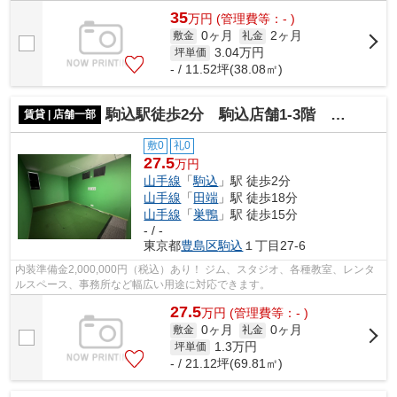
35
万
円
(管理費等：- )
0ヶ月
2ヶ月
敷金
礼金
3.04
万円
坪単価
- / 11.52坪(38.08㎡)
駒込駅徒歩2分 駒込店舗1-3階 69.83㎡
賃貸 | 店舗一部
敷0
礼0
27.5
万円
山手線
「
駒込
」駅 徒歩2分
山手線
「
田端
」駅 徒歩18分
山手線
「
巣鴨
」駅 徒歩15分
- / -
東京都
豊島区
駒込
１丁目27-6
内装準備金2,000,000円（税込）あり！ ジム、スタジオ、各種教室、レンタ
ルスペース、事務所など幅広い用途に対応できます。
27.5
万
円
(管理費等：- )
0ヶ月
0ヶ月
敷金
礼金
1.3
万円
坪単価
- / 21.12坪(69.81㎡)