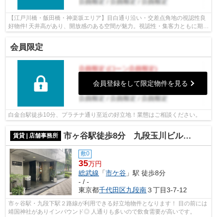
【江戸川橋・飯田橋・神楽坂エリア】目白通り沿い・交差点角地の視認性良
好物件! 天井高があり、開放感のある空間が魅力。視認性・集客力ともに期待
できる立地です。 また、2～4階も同...
会員限定
会員登録をして限定物件を見る
白金台駅徒歩10分、プラチナ通り至近の好立地！業態はご相談ください。
市ヶ谷駅徒歩8分 九段玉川ビル1階 37.52㎡
賃貸 | 店舗事務所
敷0
35
万円
総武線
「
市ケ谷
」駅 徒歩8分
- / -
東京都
千代田区
九段南
３丁目3-7-12
市ヶ谷駅・九段下駅２路線が利用できる好立地物件となります！ 目の前には
靖国神社がありインバウンド◎ 人通りも多いので飲食需要が高いです。