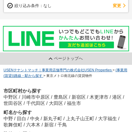
変更
絞り込み条件：
なし
ページトップへ
USENテナントマッチ｜事業用店舗専門の株式会社USEN Properties
>
(事業用
(賃貸))路線・駅から探す
>
東京メトロ南北線の賃貸物件
市区町村から探す
中野区
/
川崎市中原区
/
豊島区
/
新宿区
/
木更津市
/
港区
/
世田谷区
/
千代田区
/
大田区
/
福生市
町名から探す
中野
/
目白
/
中央
/
新丸子町
/
上丸子山王町
/
大字福生
/
歌舞伎町
/
六本木
/
新宿
/
千鳥