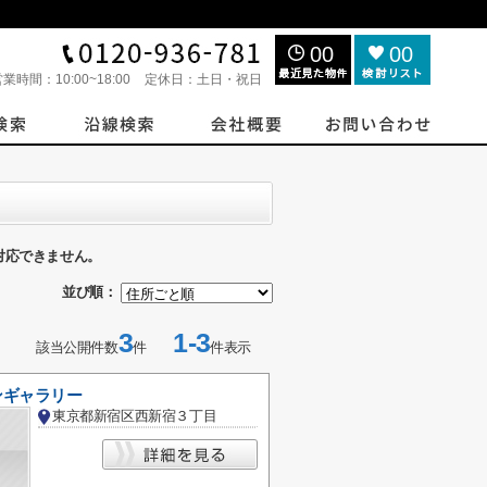
00
00
営業時間：
10:00~18:00
定休日：
土日・祝日
対応できません。
並び順：
3
1-3
該当公開件数
件
件表示
ンギャラリー
東京都新宿区西新宿３丁目