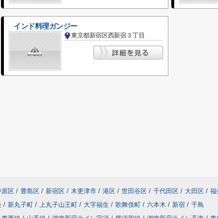
インド料理ガンジー
東京都新宿区西新宿３丁目
中原区
/
豊島区
/
新宿区
/
木更津市
/
港区
/
世田谷区
/
千代田区
/
大田区
/
福
央
/
新丸子町
/
上丸子山王町
/
大字福生
/
歌舞伎町
/
六本木
/
新宿
/
千鳥