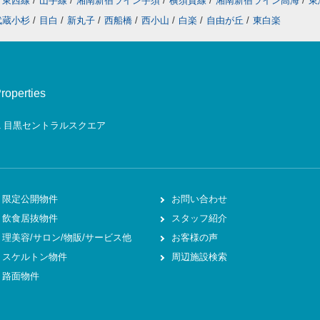
東西線
/
山手線
/
湘南新宿ライン宇須
/
横須賀線
/
湘南新宿ライン高海
/
東
武蔵小杉
/
目白
/
新丸子
/
西船橋
/
西小山
/
白楽
/
自由が丘
/
東白楽
erties
-1 目黒セントラルスクエア
限定公開物件
お問い合わせ
飲食居抜物件
スタッフ紹介
理美容/サロン/物販/サービス他
お客様の声
スケルトン物件
周辺施設検索
路面物件