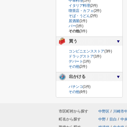
中華料理
(1件)
イタリア料理
(2件)
喫茶店・カフェ
(2件)
そば・うどん
(2件)
居酒屋
(1件)
バー
(1件)
その他
(3件)
買う
コンビニエンスストア
(3件)
ドラッグストア
(1件)
デパート
(1件)
その他
(2件)
出かける
パチンコ
(1件)
その他
(4件)
市区町村から探す
中野区
/
川崎市
町名から探す
中野
/
目白
/
中