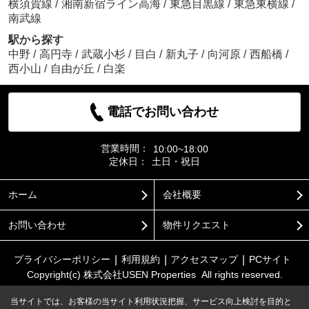
横須賀線
/
湘南新宿ライン高海
/
東急目黒線
/
東急東横線
/
南武線
駅から探す
中野
/
高円寺
/
武蔵小杉
/
目白
/
新丸子
/
向河原
/
西船橋
/
西小山
/
自由が丘
/
白楽
電話でお問い合わせ
営業時間：
10:00~18:00
定休日：
土日・祝日
ホーム
会社概要
お問い合わせ
物件リクエスト
プライバシーポリシー
利用規約
アクセスマップ
PCサイト
Copyright(c) 株式会社USEN Properties All rights reserved.
当サイトでは、お客様の当サイト利用状況把握、サービス向上検討を目的と