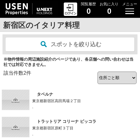
閲覧履歴
お気に入り
メニュー
0
0
新宿区のイタリア料理
スポットを絞り込む
※物件情報の周辺施設紹介のページであり、各店舗への問い合わせは当
社では対応できません。
該当件数
2
件
タベルナ
東京都新宿区高田馬場２丁目
-
トラットリア コリーナ ピッコラ
東京都新宿区原町３丁目
-