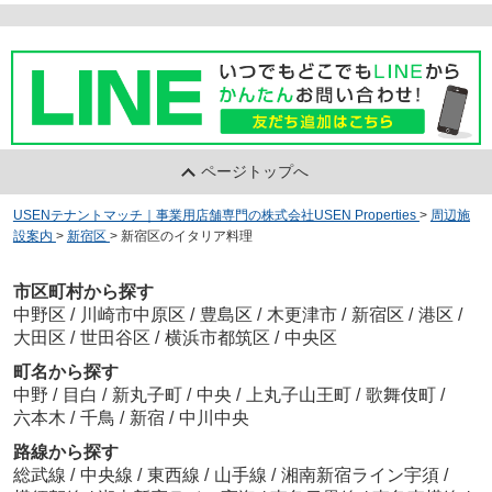
ページトップへ
USENテナントマッチ｜事業用店舗専門の株式会社USEN Properties
>
周辺施
設案内
>
新宿区
>
新宿区のイタリア料理
市区町村から探す
中野区
/
川崎市中原区
/
豊島区
/
木更津市
/
新宿区
/
港区
/
大田区
/
世田谷区
/
横浜市都筑区
/
中央区
町名から探す
中野
/
目白
/
新丸子町
/
中央
/
上丸子山王町
/
歌舞伎町
/
六本木
/
千鳥
/
新宿
/
中川中央
路線から探す
総武線
/
中央線
/
東西線
/
山手線
/
湘南新宿ライン宇須
/