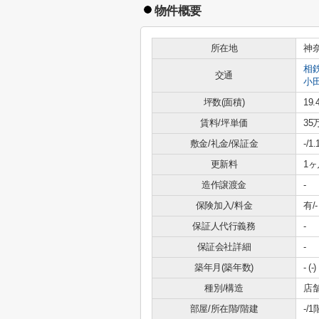
物件概要
所在地
神
相
交通
小
坪数(面積)
19.
賃料/坪単価
35
敷金/礼金/保証金
-/
更新料
1ヶ
造作譲渡金
-
保険加入/料金
有/-
保証人代行義務
-
保証会社詳細
-
築年月(築年数)
- (-)
種別/構造
店
部屋/所在階/階建
-/1