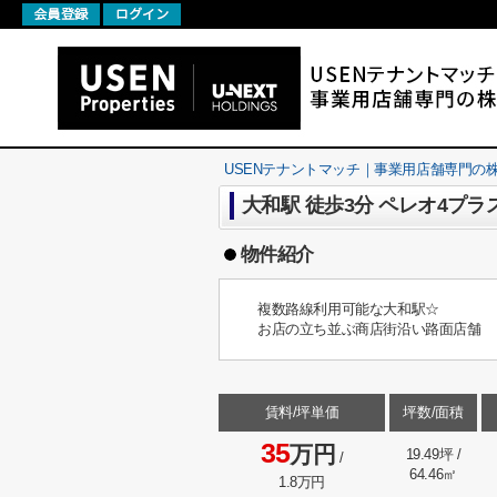
USENテナントマッチ｜事業用店舗専門の株式会社U
大和駅 徒歩3分 ペレオ4プラス 
物件紹介
複数路線利用可能な大和駅☆
お店の立ち並ぶ商店街沿い路面店舗
賃料/坪単価
坪数/面積
35
万円
19.49坪 /
/
64.46㎡
1.8万円