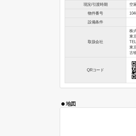
現況/引渡時期
空家
物件番号
104
設備条件
株式
東
取扱会社
TEL
東京
古物
QRコード
地図