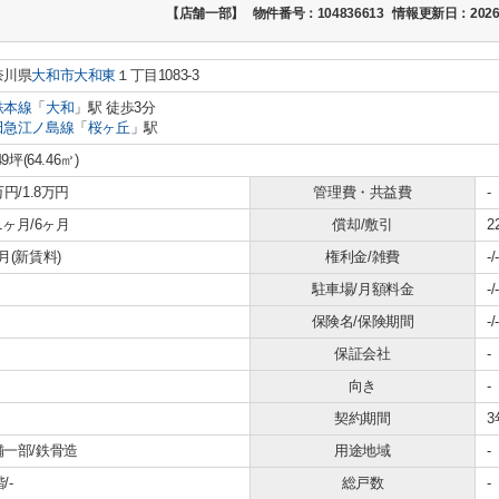
【店舗一部】
物件番号：104836613
情報更新日：2026
奈川県
大和市
大和東
１丁目1083-3
鉄本線
「
大和
」駅 徒歩3分
田急江ノ島線
「
桜ヶ丘
」駅
49坪(64.46㎡)
万円/1.8万円
管理費・共益費
-
1.1ヶ月/6ヶ月
償却/敷引
2
月(新賃料)
権利金/雑費
-/-
駐車場/月額料金
-/-
保険名/保険期間
-/-
保証会社
-
向き
-
契約期間
3
舗一部/鉄骨造
用途地域
-
階/-
総戸数
-