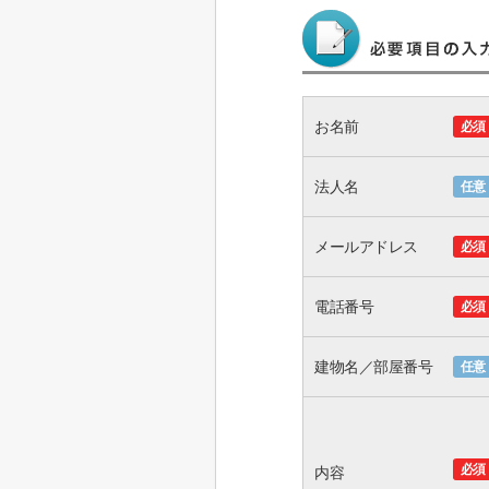
お名前
必須
法人名
任意
メールアドレス
必須
電話番号
必須
建物名／部屋番号
任意
必須
内容