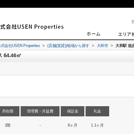
SEN Properties
>
(店舗(賃貸))地域から探す
>
大和市
>
大和駅 徒歩
64.46㎡
所在階
管理費・共益費
保証金
礼金
1階
-
6ヶ月
1.1ヶ月