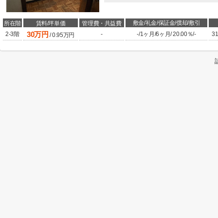
敷金/礼金/保証金/償却/敷引
所在階
賃料/坪単価
管理費・共益費
30
万円
2-3階
-
-
/
1ヶ月
/
6ヶ月
/
20.00％
/
-
31
/
0.95
万円