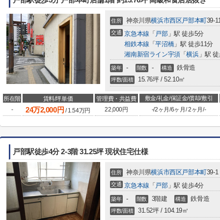
戸部駅徒歩5分 戸部本町店舗1階 約15.76坪 高級和食店居抜き
神奈川県
横浜市西区
戸部本町
39-1
住所
交通
京急本線
「
戸部
」駅 徒歩5分
相鉄本線
「
平沼橋
」駅 徒歩11分
湘南新宿ライン宇須
「
横浜
」駅 徒
-
-
鉄骨造
築年
階数
構造
15.76坪 / 52.10㎡
坪数/面積
敷金/礼金/保証金/償却/敷引
所在階
賃料/坪単価
管理費・共益費
24
万
2,000
円
-
22,000円
-
/
2ヶ月
/
6ヶ月
/
2ヶ月
/
-
/
1.54
万円
戸部駅徒歩4分 2-3階 31.25坪 現状住宅仕様
神奈川県
横浜市西区
戸部本町
39-1
住所
交通
京急本線
「
戸部
」駅 徒歩4分
-
3階建
鉄骨造
築年
階数
構造
31.52坪 / 104.19㎡
坪数/面積