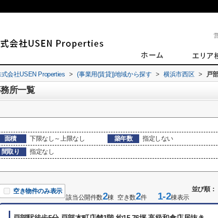
SEN Properties
>
(事業用(賃貸))地域から探す
>
横浜市西区
>
戸
事務所一覧
面積
下限なし～上限なし
築年数
指定しない
間取り
指定なし
並び順：
空き物件のみ表示
2
2
1-2
該当公開件数
棟 空き数
件
棟表示