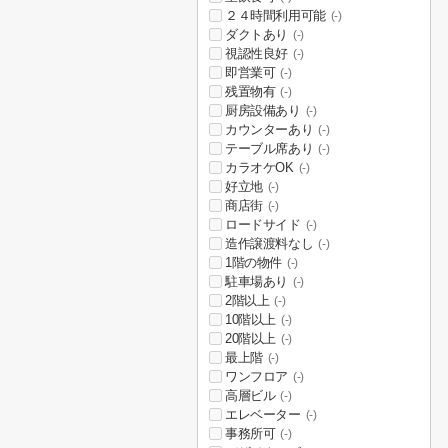
２４時間利用可能
(-)
ダクトあり
(-)
視認性良好
(-)
即営業可
(-)
残置物有
(-)
厨房設備あり
(-)
カウンターあり
(-)
テーブル席あり
(-)
カラオケOK
(-)
好立地
(-)
商店街
(-)
ロードサイド
(-)
造作譲渡料なし
(-)
1階の物件
(-)
駐車場あり
(-)
2階以上
(-)
10階以上
(-)
20階以上
(-)
最上階
(-)
ワンフロア
(-)
高層ビル
(-)
エレベーター
(-)
事務所可
(-)