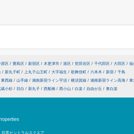
中原区
/
豊島区
/
新宿区
/
木更津市
/
港区
/
世田谷区
/
千代田区
/
大田区
/
福
央
/
新丸子町
/
上丸子山王町
/
大字福生
/
歌舞伎町
/
六本木
/
新宿
/
千鳥
東西線
/
山手線
/
湘南新宿ライン宇須
/
横須賀線
/
湘南新宿ライン高海
/
東
武蔵小杉
/
目白
/
新丸子
/
西船橋
/
西小山
/
白楽
/
自由が丘
/
東白楽
erties
-1 目黒セントラルスクエア