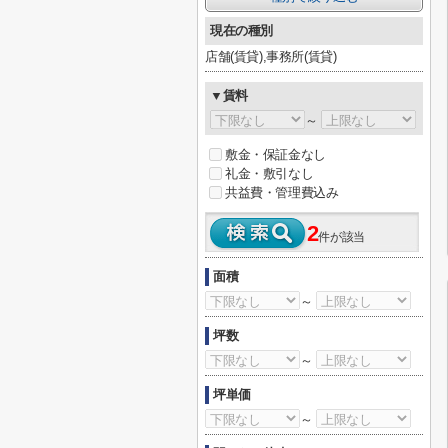
現在の種別
店舗(賃貸),事務所(賃貸)
▼賃料
～
敷金・保証金なし
礼金・敷引なし
共益費・管理費込み
2
件が該当
面積
～
坪数
～
坪単価
～