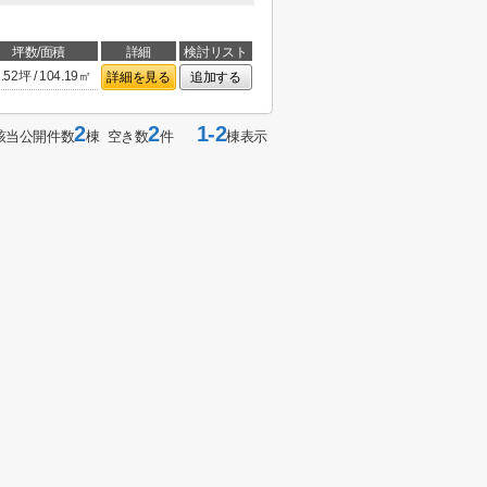
坪数/面積
詳細
検討リスト
.52坪 / 104.19㎡
詳細を見る
追加する
2
2
1-2
該当公開件数
棟 空き数
件
棟表示