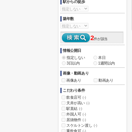
駅からの徒歩
築年数
2
件が該当
情報公開日
指定しない
本日
3日以内
1週間以内
画像・動画あり
画像あり
動画あり
こだわり条件
飲食店可
(-)
天井が高い
(-)
駅直結
(-)
外国人可
(-)
居抜物件
(-)
スケルトン渡し
(-)
重飲食可
(-)