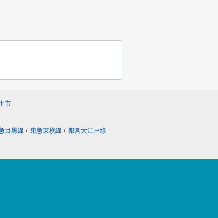
生市
急目黒線
/
東急東横線
/
都営大江戸線