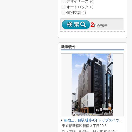
デザイナーズ
(-)
オートロック
(-)
個別空調
(-)
2
件が該当
新着物件
新宿三丁目駅 徒歩4分 トップスハウスビル1階 37.22坪
東京都新宿区新宿３丁目20-8
丸ノ内線「新宿三丁目」駅 徒歩4分