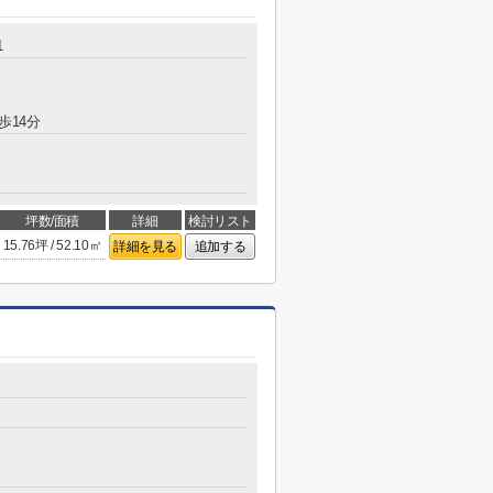
1
歩14分
坪数/面積
詳細
検討リスト
15.76坪 / 52.10㎡
詳細を見る
追加する