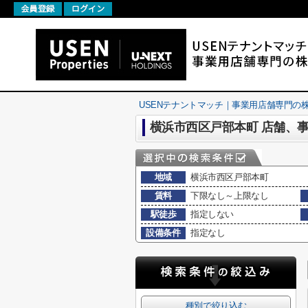
USENテナントマッチ｜事業用店舗専門の株式会社U
横浜市西区戸部本町 店舗、
地域
横浜市西区戸部本町
賃料
下限なし～上限なし
駅徒歩
指定しない
設備条件
指定なし
種別で絞り込む