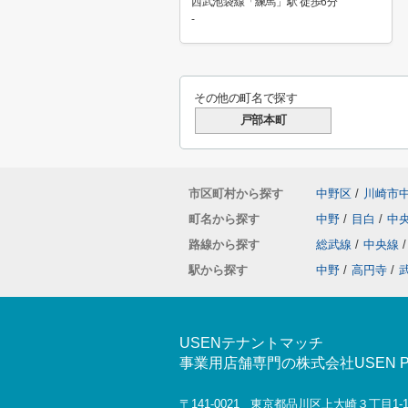
西武池袋線「練馬」駅 徒歩6分
-
その他の町名で探す
戸部本町
市区町村から探す
中野区
/
川崎市
町名から探す
中野
/
目白
/
中
路線から探す
総武線
/
中央線
/
駅から探す
中野
/
高円寺
/
USENテナントマッチ
事業用店舗専門の株式会社USEN Prop
〒141-0021 東京都品川区上大崎３丁目1