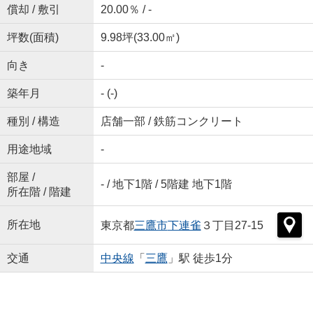
償却 / 敷引
20.00％ / -
坪数(面積)
9.98坪(33.00㎡)
向き
-
築年月
- (-)
種別 / 構造
店舗一部 / 鉄筋コンクリート
用途地域
-
部屋 /
- / 地下1階 / 5階建 地下1階
所在階 / 階建
所在地
東京都
三鷹市
下連雀
３丁目27-15
交通
中央線
「
三鷹
」駅 徒歩1分