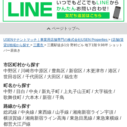
ページトップへ
USENテナントマッチ｜事業用店舗専門の株式会社USEN Properties
>
(店舗(賃
貸))地域から探す
>
三鷹市
>
三鷹駅徒歩1分 野村ビル 地下1階 9.98坪 ショット
バー居抜き
市区町村から探す
中野区
/
川崎市中原区
/
豊島区
/
新宿区
/
木更津市
/
港区
/
世田谷区
/
千代田区
/
大田区
/
福生市
町名から探す
中野
/
目白
/
中央
/
新丸子町
/
上丸子山王町
/
大字福生
/
歌舞伎町
/
六本木
/
新宿
/
千鳥
路線から探す
総武線
/
中央線
/
東西線
/
山手線
/
湘南新宿ライン宇須
/
横須賀線
/
湘南新宿ライン高海
/
東急目黒線
/
東急東横線
/
都営大江戸線