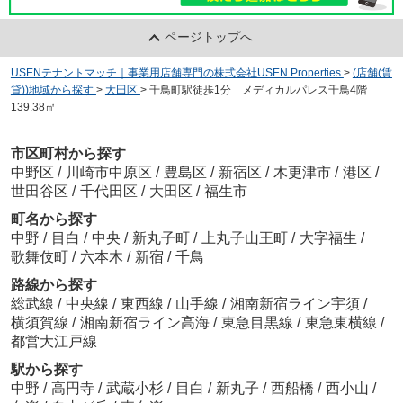
ページトップへ
USENテナントマッチ｜事業用店舗専門の株式会社USEN Properties
>
(店舗(賃
貸))地域から探す
>
大田区
>
千鳥町駅徒歩1分 メディカルパレス千鳥4階
139.38㎡
市区町村から探す
中野区
/
川崎市中原区
/
豊島区
/
新宿区
/
木更津市
/
港区
/
世田谷区
/
千代田区
/
大田区
/
福生市
町名から探す
中野
/
目白
/
中央
/
新丸子町
/
上丸子山王町
/
大字福生
/
歌舞伎町
/
六本木
/
新宿
/
千鳥
路線から探す
総武線
/
中央線
/
東西線
/
山手線
/
湘南新宿ライン宇須
/
横須賀線
/
湘南新宿ライン高海
/
東急目黒線
/
東急東横線
/
都営大江戸線
駅から探す
中野
/
高円寺
/
武蔵小杉
/
目白
/
新丸子
/
西船橋
/
西小山
/