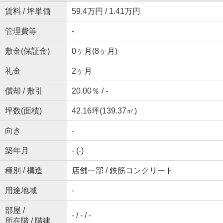
賃料 / 坪単価
59.4万円 / 1.41万円
管理費等
-
敷金(保証金)
0ヶ月(8ヶ月)
礼金
2ヶ月
償却 / 敷引
20.00％ / -
坪数(面積)
42.16坪(139.37㎡)
向き
-
築年月
- (-)
種別 / 構造
店舗一部 / 鉄筋コンクリート
用途地域
-
部屋 /
- / - / -
所在階 / 階建