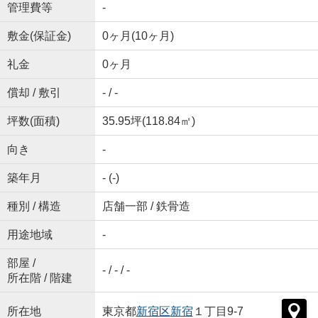
管理費等
-
敷金(保証金)
0ヶ月(10ヶ月)
礼金
0ヶ月
償却 / 敷引
- / -
坪数(面積)
35.95坪(118.84㎡)
向き
-
築年月
- (-)
種別 / 構造
店舗一部 / 鉄骨造
用途地域
-
部屋 /
- / - / -
所在階 / 階建
所在地
東京都
新宿区
新宿
１丁目9-7