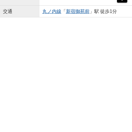
交通
丸ノ内線
「
新宿御苑前
」駅 徒歩1分