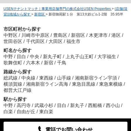
USENテナントマッチ｜事業用店舗専門の株式会社USEN Properties
>
(店舗(賃
貸))地域から探す
>
新宿区
>
新宿御苑駅１分 第13大鉄ビル1-2階 35.95坪
市区町村から探す
中野区
/
川崎市中原区
/
豊島区
/
新宿区
/
木更津市
/
港区
/
世田谷区
/
千代田区
/
大田区
/
福生市
町名から探す
中野
/
目白
/
中央
/
新丸子町
/
上丸子山王町
/
大字福生
/
歌舞伎町
/
六本木
/
新宿
/
千鳥
路線から探す
総武線
/
中央線
/
東西線
/
山手線
/
湘南新宿ライン宇須
/
横須賀線
/
湘南新宿ライン高海
/
東急目黒線
/
東急東横線
/
都営大江戸線
駅から探す
中野
/
高円寺
/
武蔵小杉
/
目白
/
新丸子
/
西船橋
/
西小山
/
白楽
/
自由が丘
/
東白楽
電話でお問い合わせ