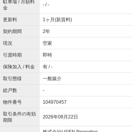
駐車場 / 月額料
- / -
金
更新料
1ヶ月(新賃料)
契約期間
2年
現況
空家
引渡時期
即時
保険加入 / 料金
有 / -
取引態様
一般媒介
総戸数
-
物件番号
104970457
取引条件の有効
2026年08月22日
期限
株式会社USEN Properties