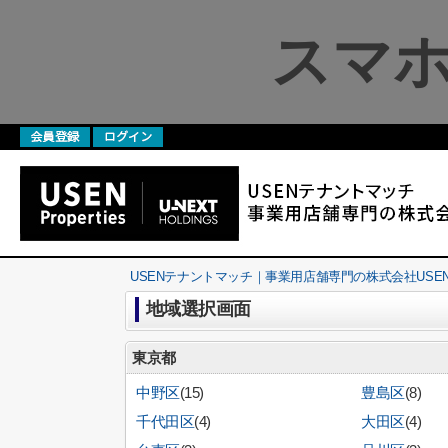
スマホ
USENテナントマッチ｜事業用店舗専門の株式会社USEN Pro
地域選択画面
東京都
中野区
(15)
豊島区
(8)
千代田区
(4)
大田区
(4)