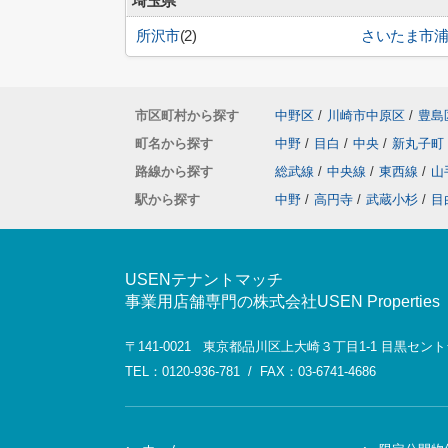
埼玉県
所沢市
(2)
さいたま市
市区町村から探す
中野区
/
川崎市中原区
/
豊島
町名から探す
中野
/
目白
/
中央
/
新丸子町
路線から探す
総武線
/
中央線
/
東西線
/
山
駅から探す
中野
/
高円寺
/
武蔵小杉
/
目
USENテナントマッチ
事業用店舗専門の株式会社USEN Properties
〒141-0021 東京都品川区上大崎３丁目1-1 目黒セ
TEL：0120-936-781 / FAX：03-6741-4686