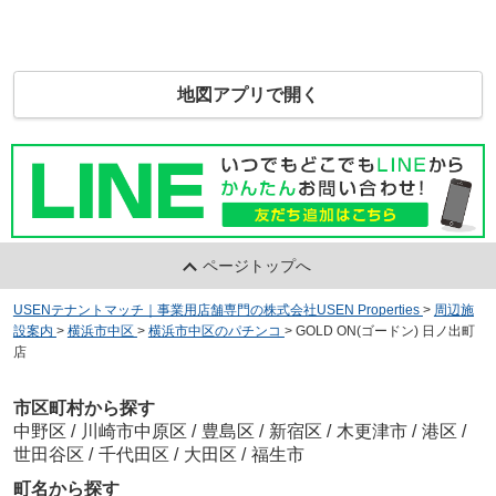
地図アプリで開く
ページトップへ
USENテナントマッチ｜事業用店舗専門の株式会社USEN Properties
>
周辺施
設案内
>
横浜市中区
>
横浜市中区のパチンコ
>
GOLD ON(ゴードン) 日ノ出町
店
市区町村から探す
中野区
/
川崎市中原区
/
豊島区
/
新宿区
/
木更津市
/
港区
/
世田谷区
/
千代田区
/
大田区
/
福生市
町名から探す