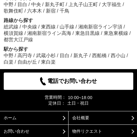
中野
/
目白
/
中央
/
新丸子町
/
上丸子山王町
/
大字福生
/
歌舞伎町
/
六本木
/
新宿
/
千鳥
路線から探す
総武線
/
中央線
/
東西線
/
山手線
/
湘南新宿ライン宇須
/
横須賀線
/
湘南新宿ライン高海
/
東急目黒線
/
東急東横線
/
都営大江戸線
駅から探す
中野
/
高円寺
/
武蔵小杉
/
目白
/
新丸子
/
西船橋
/
西小山
/
白楽
/
自由が丘
/
東白楽
電話でお問い合わせ
営業時間：
10:00~18:00
定休日：
土日・祝日
ホーム
会社概要
お問い合わせ
物件リクエスト