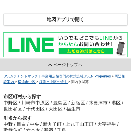
地図アプリで開く
ページトップへ
USENテナントマッチ｜事業用店舗専門の株式会社USEN Properties
>
周辺施
設案内
>
横浜市中区
>
横浜市中区の焼肉
>
関内京城苑
市区町村から探す
中野区
/
川崎市中原区
/
豊島区
/
新宿区
/
木更津市
/
港区
/
世田谷区
/
千代田区
/
大田区
/
福生市
町名から探す
中野
/
目白
/
中央
/
新丸子町
/
上丸子山王町
/
大字福生
/
歌舞伎町
/
六本木
/
新宿
/
千鳥