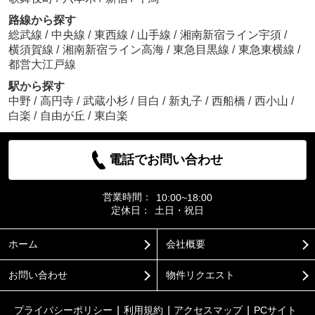
路線から探す
総武線
/
中央線
/
東西線
/
山手線
/
湘南新宿ライン宇須
/
横須賀線
/
湘南新宿ライン高海
/
東急目黒線
/
東急東横線
/
都営大江戸線
駅から探す
中野
/
高円寺
/
武蔵小杉
/
目白
/
新丸子
/
西船橋
/
西小山
/
白楽
/
自由が丘
/
東白楽
電話でお問い合わせ
営業時間：
10:00~18:00
定休日：
土日・祝日
ホーム
会社概要
お問い合わせ
物件リクエスト
プライバシーポリシー
利用規約
アクセスマップ
PCサイト