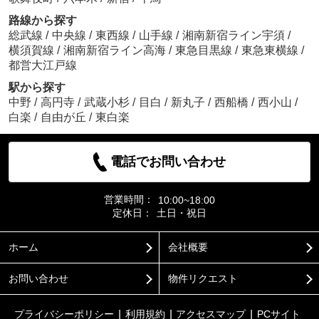
路線から探す
総武線
/
中央線
/
東西線
/
山手線
/
湘南新宿ライン宇須
/
横須賀線
/
湘南新宿ライン高海
/
東急目黒線
/
東急東横線
/
都営大江戸線
駅から探す
中野
/
高円寺
/
武蔵小杉
/
目白
/
新丸子
/
西船橋
/
西小山
/
白楽
/
自由が丘
/
東白楽
電話でお問い合わせ
営業時間：
10:00~18:00
定休日：
土日・祝日
ホーム
会社概要
お問い合わせ
物件リクエスト
プライバシーポリシー
利用規約
アクセスマップ
PCサイト