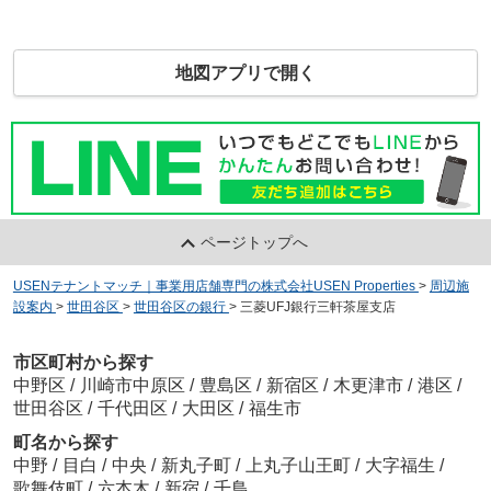
地図アプリで開く
ページトップへ
USENテナントマッチ｜事業用店舗専門の株式会社USEN Properties
>
周辺施
設案内
>
世田谷区
>
世田谷区の銀行
>
三菱UFJ銀行三軒茶屋支店
市区町村から探す
中野区
/
川崎市中原区
/
豊島区
/
新宿区
/
木更津市
/
港区
/
世田谷区
/
千代田区
/
大田区
/
福生市
町名から探す
中野
/
目白
/
中央
/
新丸子町
/
上丸子山王町
/
大字福生
/
歌舞伎町
/
六本木
/
新宿
/
千鳥