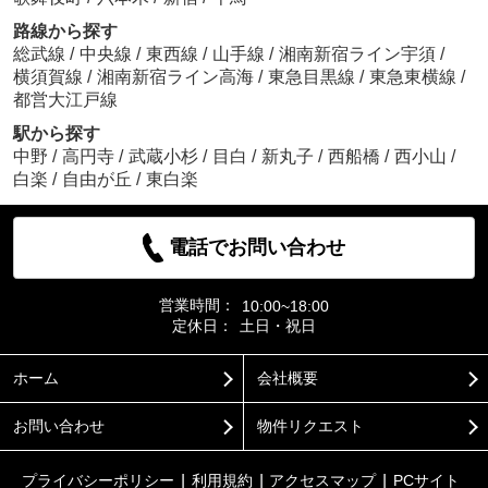
路線から探す
総武線
/
中央線
/
東西線
/
山手線
/
湘南新宿ライン宇須
/
横須賀線
/
湘南新宿ライン高海
/
東急目黒線
/
東急東横線
/
都営大江戸線
駅から探す
中野
/
高円寺
/
武蔵小杉
/
目白
/
新丸子
/
西船橋
/
西小山
/
白楽
/
自由が丘
/
東白楽
電話でお問い合わせ
営業時間：
10:00~18:00
定休日：
土日・祝日
ホーム
会社概要
お問い合わせ
物件リクエスト
プライバシーポリシー
利用規約
アクセスマップ
PCサイト