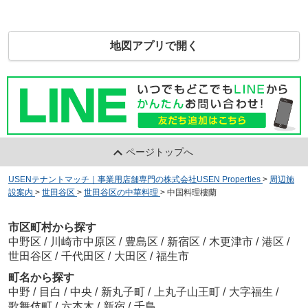
地図アプリで開く
ページトップへ
USENテナントマッチ｜事業用店舗専門の株式会社USEN Properties
>
周辺施
設案内
>
世田谷区
>
世田谷区の中華料理
>
中国料理樓蘭
市区町村から探す
中野区
/
川崎市中原区
/
豊島区
/
新宿区
/
木更津市
/
港区
/
世田谷区
/
千代田区
/
大田区
/
福生市
町名から探す
中野
/
目白
/
中央
/
新丸子町
/
上丸子山王町
/
大字福生
/
歌舞伎町
/
六本木
/
新宿
/
千鳥