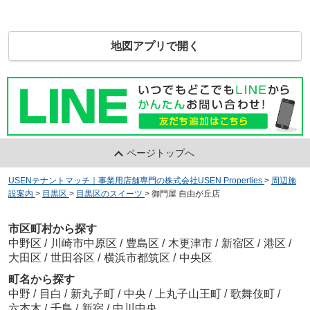
地図アプリで開く
ページトップへ
USENテナントマッチ｜事業用店舗専門の株式会社USEN Properties
>
周辺施
設案内
>
目黒区
>
目黒区のスイーツ
>
御門屋 自由が丘店
市区町村から探す
中野区
/
川崎市中原区
/
豊島区
/
木更津市
/
新宿区
/
港区
/
大田区
/
世田谷区
/
横浜市都筑区
/
中央区
町名から探す
中野
/
目白
/
新丸子町
/
中央
/
上丸子山王町
/
歌舞伎町
/
六本木
/
千鳥
/
新宿
/
中川中央