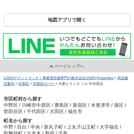
地図アプリで開く
ページトップへ
USENテナントマッチ｜事業用店舗専門の株式会社USEN Properties
>
周辺施
設案内
>
目黒区
>
目黒区のバー
>
大衆ビストロ ジル 中目黒店
市区町村から探す
中野区
/
川崎市中原区
/
豊島区
/
新宿区
/
木更津市
/
港区
/
世田谷区
/
千代田区
/
大田区
/
福生市
町名から探す
中野
/
目白
/
中央
/
新丸子町
/
上丸子山王町
/
大字福生
/
歌舞伎町
/
六本木
/
新宿
/
千鳥