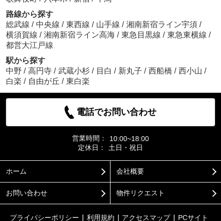
路線から探す
総武線
/
中央線
/
東西線
/
山手線
/
湘南新宿ライン宇須
/
横須賀線
/
湘南新宿ライン高海
/
東急目黒線
/
東急東横線
/
都営大江戸線
駅から探す
中野
/
高円寺
/
武蔵小杉
/
目白
/
新丸子
/
西船橋
/
西小山
/
白楽
/
自由が丘
/
東白楽
電話でお問い合わせ
営業時間：
10:00~18:00
定休日：
土日・祝日
ホーム
会社概要
お問い合わせ
物件リクエスト
プライバシーポリシー
利用規約
アクセスマップ
PCサイト