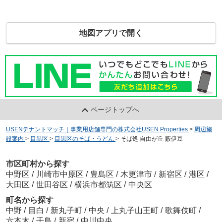
地図アプリで開く
ページトップへ
USENテナントマッチ｜事業用店舗専門の株式会社USEN Properties
>
周辺施
設案内
>
目黒区
>
目黒区のそば・うどん
>
そば処 自由が丘 藪伊豆
市区町村から探す
中野区
/
川崎市中原区
/
豊島区
/
木更津市
/
新宿区
/
港区
/
大田区
/
世田谷区
/
横浜市都筑区
/
中央区
町名から探す
中野
/
目白
/
新丸子町
/
中央
/
上丸子山王町
/
歌舞伎町
/
六本木
/
千鳥
/
新宿
/
中川中央