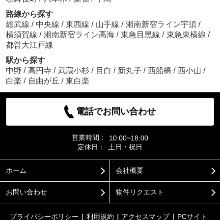
路線から探す
総武線
/
中央線
/
東西線
/
山手線
/
湘南新宿ライン宇須
/
横須賀線
/
湘南新宿ライン高海
/
東急目黒線
/
東急東横線
/
都営大江戸線
駅から探す
中野
/
高円寺
/
武蔵小杉
/
目白
/
新丸子
/
西船橋
/
西小山
/
白楽
/
自由が丘
/
東白楽
電話でお問い合わせ
営業時間：
10:00~18:00
定休日：
土日・祝日
ホーム
会社概要
お問い合わせ
物件リクエスト
プライバシーポリシー
利用規約
アクセスマップ
PCサイト