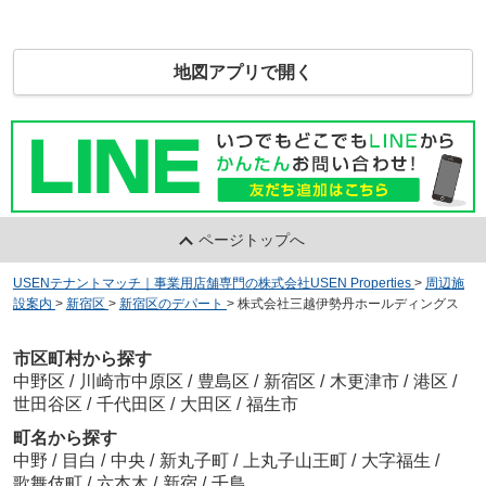
地図アプリで開く
ページトップへ
USENテナントマッチ｜事業用店舗専門の株式会社USEN Properties
>
周辺施
設案内
>
新宿区
>
新宿区のデパート
>
株式会社三越伊勢丹ホールディングス
市区町村から探す
中野区
/
川崎市中原区
/
豊島区
/
新宿区
/
木更津市
/
港区
/
世田谷区
/
千代田区
/
大田区
/
福生市
町名から探す
中野
/
目白
/
中央
/
新丸子町
/
上丸子山王町
/
大字福生
/
歌舞伎町
/
六本木
/
新宿
/
千鳥