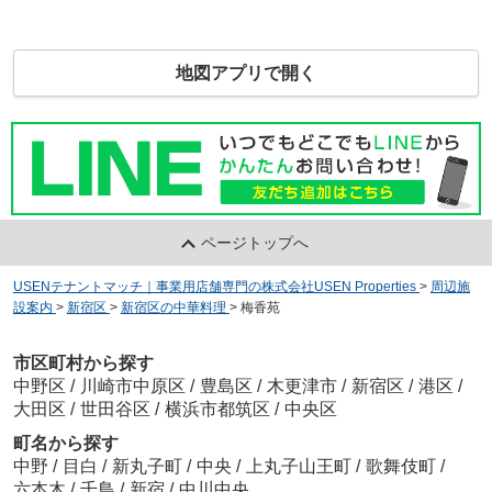
地図アプリで開く
ページトップへ
USENテナントマッチ｜事業用店舗専門の株式会社USEN Properties
>
周辺施
設案内
>
新宿区
>
新宿区の中華料理
>
梅香苑
市区町村から探す
中野区
/
川崎市中原区
/
豊島区
/
木更津市
/
新宿区
/
港区
/
大田区
/
世田谷区
/
横浜市都筑区
/
中央区
町名から探す
中野
/
目白
/
新丸子町
/
中央
/
上丸子山王町
/
歌舞伎町
/
六本木
/
千鳥
/
新宿
/
中川中央