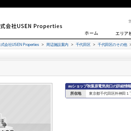
SEN Properties
>
周辺施設案内
>
千代田区
>
千代田区のその他
auショップ秋葉原電気街口の詳細情
所在地
東京都千代田区外神田１丁目