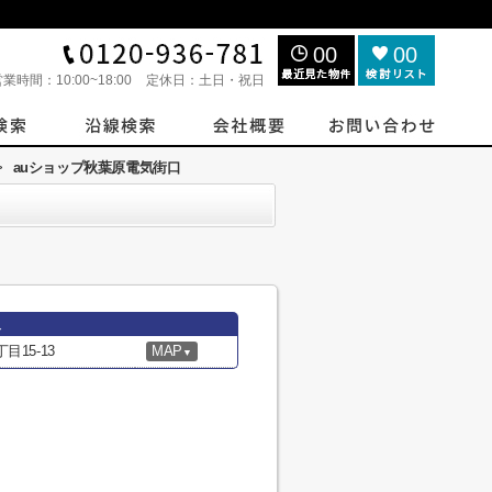
00
00
営業時間：
10:00~18:00
定休日：
土日・祝日
>
auショップ秋葉原電気街口
報
15-13
MAP
▼