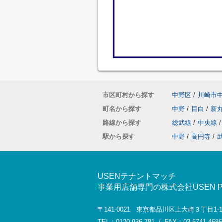
市区町村から探す
中野区
/
川崎市
町名から探す
中野
/
目白
/
新
路線から探す
総武線
/
中央線
/
駅から探す
中野
/
高円寺
/
USENテナントマッチ
事業用店舗専門の株式会社USEN Prop
〒141-0021 東京都品川区上大崎３丁目1
TEL：0120-936-781 / FAX：03-6741-4686