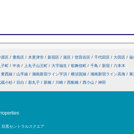
中原区
/
豊島区
/
木更津市
/
新宿区
/
港区
/
世田谷区
/
千代田区
/
大田区
/
福
丸子町
/
中央
/
上丸子山王町
/
大字福生
/
歌舞伎町
/
千鳥
/
新宿
/
六本木
東西線
/
山手線
/
湘南新宿ライン宇須
/
横須賀線
/
湘南新宿ライン高海
/
東
武蔵小杉
/
目白
/
新丸子
/
新橋
/
川崎
/
西船橋
/
西小山
/
神田
erties
-1 目黒セントラルスクエア