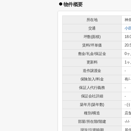
物件概要
所在地
神
交通
小
坪数(面積)
18.
賃料/坪単価
20
敷金/礼金/保証金
0ヶ
更新料
1ヶ
造作譲渡金
-
保険加入/料金
有/-
保証人代行義務
-
保証会社詳細
-
築年月(築年数)
- (-)
種別/構造
店
部屋/所在階/階建
-/-/-
現況/引渡時期
居