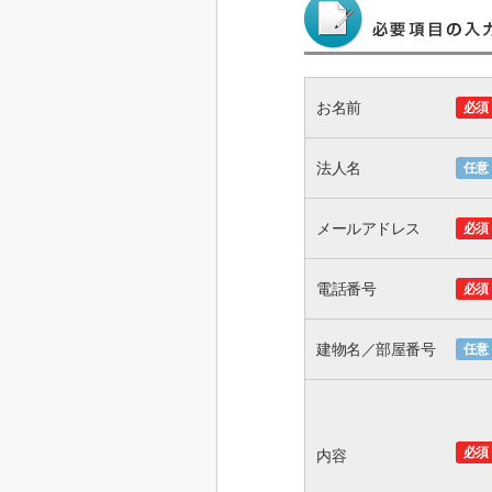
お名前
必須
法人名
任意
メールアドレス
必須
電話番号
必須
建物名／部屋番号
任意
必須
内容