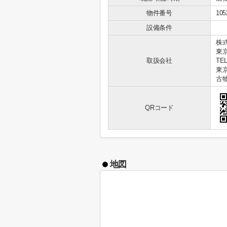
物件番号
105
設備条件
株式
東
取扱会社
TEL
東京
古物
QRコード
地図