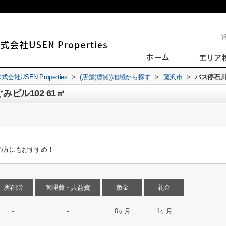
SEN Properties
>
(店舗(賃貸))地域から探す
>
藤沢市
>
バス停石川
ビル102 61㎡
の方にもおすすめ！
所在階
管理費・共益費
敷金
礼金
-
-
0ヶ月
1ヶ月