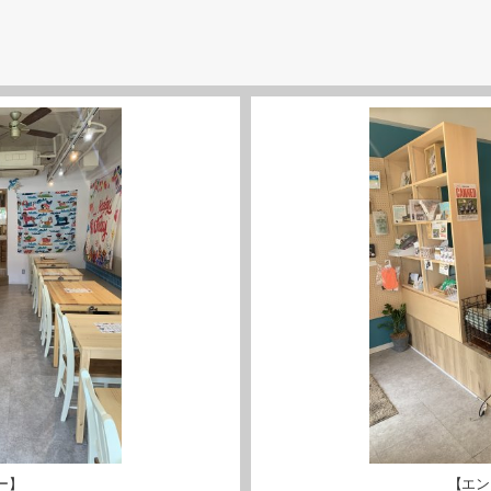
ー】
【エン