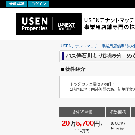
USENテナントマッチ｜事業用店舗専門の株式会社U
バス停石川より徒歩5分 めぐみ
物件紹介
ドッグカフェ居抜き物件！
1階約18坪！内装美麗の為、新規開業
賃料/坪単価
坪数/面積
20
5,700
万
円
18.00坪 /
/
59.50㎡
1.14万円