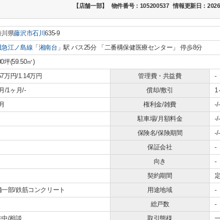
【店舗一部】
物件番号：105200537
情報更新日：2026
奈川県
藤沢市
石川
635-9
田急江ノ島線
「
湘南台
」駅 バス25分 「二番構保健医療センター」 停歩8分
00坪(59.50㎡)
.57万円/1.14万円
管理費・共益費
-
月/1ヶ月/-
償却/敷引
1
月
権利金/雑費
-/-
駐車場/月額料金
-/-
保険名/保険期間
-/-
保証会社
-
向き
-
契約期間
定
舗一部/鉄筋コンクリート
用途地域
-
総戸数
-
住中/相談
取引態様