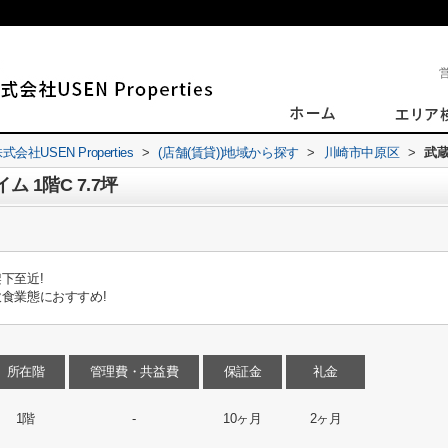
SEN Properties
>
(店舗(賃貸))地域から探す
>
川崎市中原区
>
武蔵
 1階C 7.7坪
下至近!
食業態におすすめ!
所在階
管理費・共益費
保証金
礼金
1階
-
10ヶ月
2ヶ月