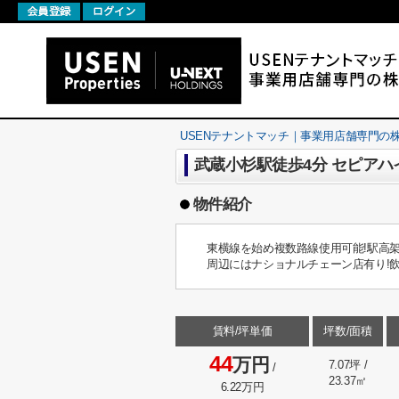
USENテナントマッチ｜事業用店舗専門の株式会社U
武蔵小杉駅徒歩4分 セピアハイム
物件紹介
東横線を始め複数路線使用可能!駅高架
周辺にはナショナルチェーン店有り!飲
賃料/坪単価
坪数/面積
44
万円
7.07坪 /
/
23.37㎡
6.22万円