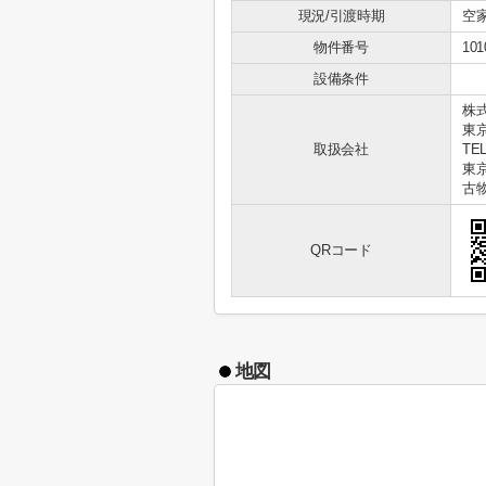
現況/引渡時期
空家
物件番号
101
設備条件
株式
東
取扱会社
TEL
東京
古物
QRコード
地図