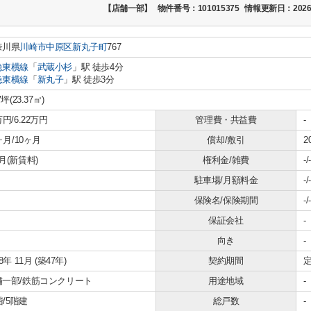
【店舗一部】
物件番号：101015375
情報更新日：2026
奈川県
川崎市中原区
新丸子町
767
急東横線
「
武蔵小杉
」駅 徒歩4分
急東横線
「
新丸子
」駅 徒歩3分
7坪(23.37㎡)
万円/6.22万円
管理費・共益費
-
2ヶ月/10ヶ月
償却/敷引
2
月(新賃料)
権利金/雑費
-/-
駐車場/月額料金
-/-
保険名/保険期間
-/-
保証会社
-
向き
-
78年 11月 (築47年)
契約期間
定
舗一部/鉄筋コンクリート
用途地域
-
1階/5階建
総戸数
-