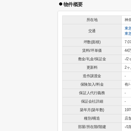
物件概要
所在地
神
東
交通
東
坪数(面積)
7.0
賃料/坪単価
44
敷金/礼金/保証金
-/
更新料
2ヶ
造作譲渡金
-
保険加入/料金
有/-
保証人代行義務
-
保証会社詳細
-
築年月(築年数)
19
種別/構造
店
部屋/所在階/階建
-/