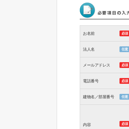
お名前
必須
法人名
任意
メールアドレス
必須
電話番号
必須
建物名／部屋番号
任意
必須
内容