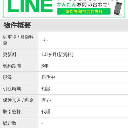
物件概要
駐車場 / 月額料
- / -
金
更新料
1.5ヶ月(新賃料)
契約期間
3年
現況
居住中
引渡時期
相談
保険加入 / 料金
有 / -
取引態様
代理
総戸数
-