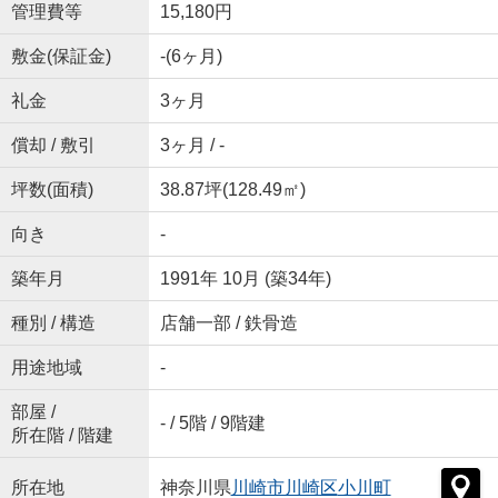
管理費等
15,180円
敷金(保証金)
-(6ヶ月)
礼金
3ヶ月
償却 / 敷引
3ヶ月 / -
坪数(面積)
38.87坪(128.49㎡)
向き
-
築年月
1991年 10月 (築34年)
種別 / 構造
店舗一部 / 鉄骨造
用途地域
-
部屋 /
- / 5階 / 9階建
所在階 / 階建
所在地
神奈川県
川崎市川崎区
小川町