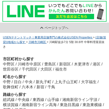
ページトップへ
USENテナントマッチ｜事業用店舗専門の株式会社USEN Properties
>
(店舗(賃
貸))地域から探す
>
川崎市川崎区
>
川崎駅徒歩7分 5階 38.8坪 中華料理屋居抜
き
市区町村から探す
中野区
/
川崎市中原区
/
豊島区
/
新宿区
/
木更津市
/
港区
/
世田谷区
/
千代田区
/
大田区
/
福生市
町名から探す
中野
/
目白
/
中央
/
新丸子町
/
上丸子山王町
/
大字福生
/
歌舞伎町
/
六本木
/
新宿
/
千鳥
路線から探す
総武線
/
中央線
/
東西線
/
山手線
/
湘南新宿ライン宇須
/
横須賀線
/
湘南新宿ライン高海
/
東急目黒線
/
東急東横線
/