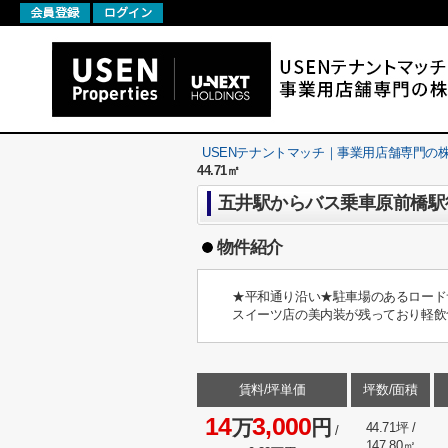
USENテナントマッチ｜事業用店舗専門の株式会社U
44.71㎡
五井駅からバス乗車原前橋駅徒
物件紹介
★平和通り沿い★駐車場のあるロード
スイーツ店の美内装が残っており軽飲
賃料/坪単価
坪数/面積
14
3,000
万
円
44.71坪 /
/
147.80㎡