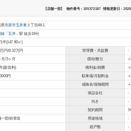
【店舗一部】
物件番号：105372187
情報更新日：2026
葉県
市原市
五井東
３丁目48-1
房線
「
五井
」駅 徒歩19分
71坪(147.80㎡)
.3万円/0.32万円
管理費・共益費
-
1ヶ月/3ヶ月
償却/敷引
-/-
月(新賃料)
権利金/雑費
-/-
00000円
駐車場/月額料金
-/-
保険名/保険期間
-/-
保証会社
-
向き
-
契約期間
3
舗一部/鉄骨造
用途地域
-
総戸数
-