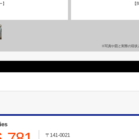
ー】
【
※写真や図と実際の現状
ies
6-781
〒141-0021