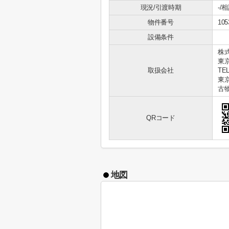
現況/引渡時期
-/
物件番号
105
設備条件
株式
東
取扱会社
TEL
東京
古物
QRコード
地図