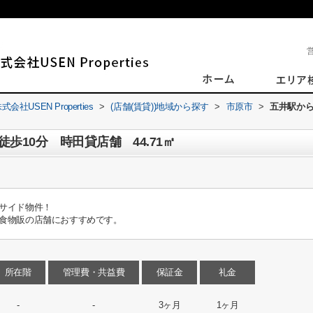
SEN Properties
>
(店舗(賃貸))地域から探す
>
市原市
>
五井駅か
歩10分 時田貸店舗 44.71㎡
サイド物件！
食物販の店舗におすすめです。
所在階
管理費・共益費
保証金
礼金
-
-
3ヶ月
1ヶ月