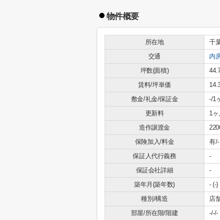
物件概要
所在地
千
交通
内
坪数(面積)
44.
賃料/坪単価
14
敷金/礼金/保証金
-/
更新料
1ヶ
造作譲渡金
22
保険加入/料金
有/-
保証人代行義務
-
保証会社詳細
-
築年月(築年数)
- (-)
種別/構造
店
部屋/所在階/階建
-/-/-