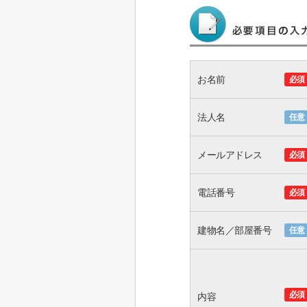
お名前
必須
法人名
任意
メールアドレス
必須
電話番号
必須
建物名／部屋番号
任意
必須
内容