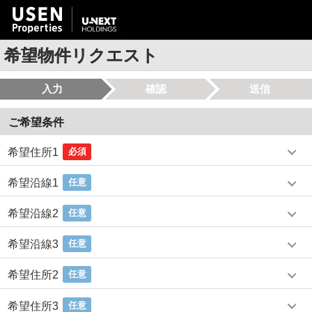
希望物件リクエスト
入力
確認
送信
ご希望条件
希望住所1
必須
希望沿線1
任意
希望沿線2
任意
希望沿線3
任意
希望住所2
任意
希望住所3
任意