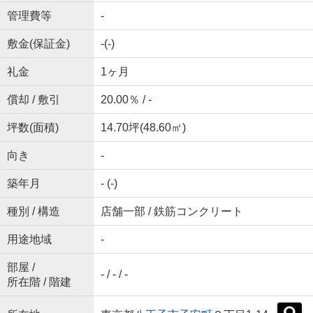
管理費等
-
敷金(保証金)
-(-)
礼金
1ヶ月
償却 / 敷引
20.00％ / -
坪数(面積)
14.70坪(48.60㎡)
向き
-
築年月
- (-)
種別 / 構造
店舗一部 / 鉄筋コンクリート
用途地域
-
部屋 /
- / - / -
所在階 / 階建