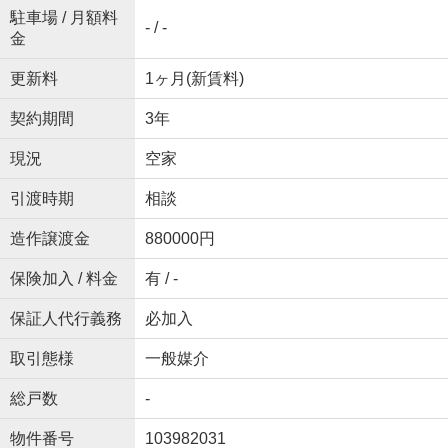
駐車場 / 月額料
- / -
金
更新料
1ヶ月(新賃料)
契約期間
3年
現況
空家
引渡時期
相談
造作譲渡金
880000円
保険加入 / 料金
有 / -
保証人代行義務
必加入
取引態様
一般媒介
総戸数
-
物件番号
103982031