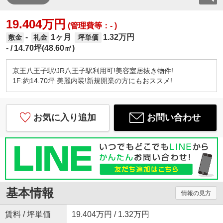
19.404万円
(管理費等：- )
1ヶ月
1.32万円
-
敷金
礼金
坪単価
-
14.70坪(48.60㎡)
京王八王子駅/JR八王子駅利用可!美容室居抜き物件!
1F:約14.70坪 美麗内装!新規開業の方にもおススメ!
お気に入り追加
お問い合わせ
基本情報
情報の見方
賃料 / 坪単価
19.404万円 / 1.32万円