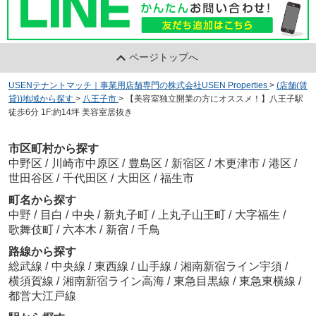
ページトップへ
USENテナントマッチ｜事業用店舗専門の株式会社USEN Properties
>
(店舗(賃
貸))地域から探す
>
八王子市
>
【美容室独立開業の方にオススメ！】八王子駅
徒歩6分 1F:約14坪 美容室居抜き
市区町村から探す
中野区
/
川崎市中原区
/
豊島区
/
新宿区
/
木更津市
/
港区
/
世田谷区
/
千代田区
/
大田区
/
福生市
町名から探す
中野
/
目白
/
中央
/
新丸子町
/
上丸子山王町
/
大字福生
/
歌舞伎町
/
六本木
/
新宿
/
千鳥
路線から探す
総武線
/
中央線
/
東西線
/
山手線
/
湘南新宿ライン宇須
/
横須賀線
/
湘南新宿ライン高海
/
東急目黒線
/
東急東横線
/
都営大江戸線